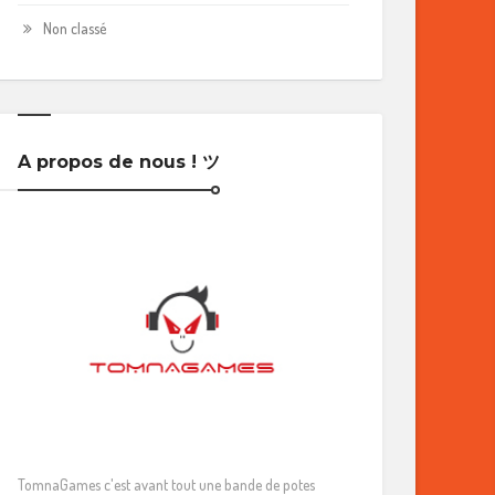
Non classé
A propos de nous ! ツ
TomnaGames c'est avant tout une bande de potes