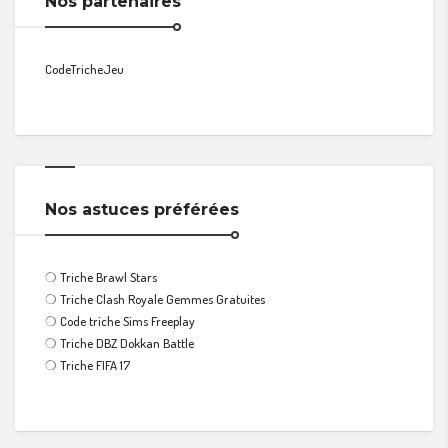
Nos partenaires
CodeTricheJeu
Nos astuces préférées
❍
Triche Brawl Stars
❍
Triche Clash Royale Gemmes Gratuites
❍
Code triche Sims Freeplay
❍
Triche DBZ Dokkan Battle
❍
Triche FIFA 17