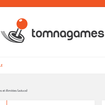
LE
s et illimitées (astuce)