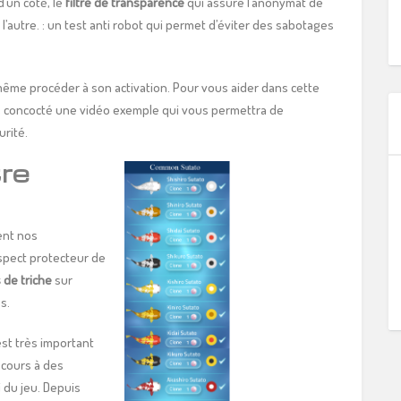
d’un côté, le
filtre de transparence
qui assure l’anonymat de
l’autre. : un test anti robot qui permet d’éviter des sabotages
même procéder à son activation. Pour vous aider dans cette
 concocté une vidéo exemple qui vous permettra de
rité.
tre
sent nos
aspect protecteur de
 de triche
sur
s.
est très important
ecours à des
i du jeu. Depuis