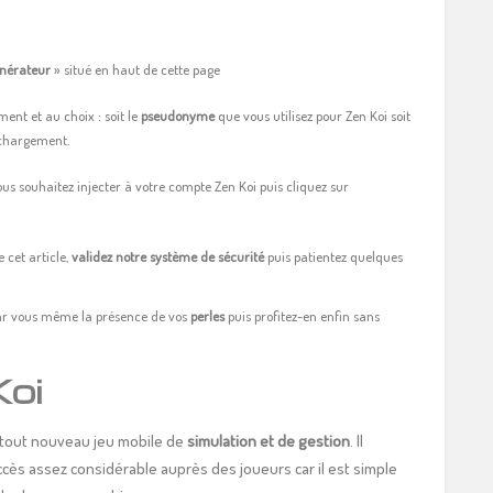
nérateur
» situé en haut de cette page
ent et au choix : soit le
pseudonyme
que vous utilisez pour Zen Koi soit
échargement.
us souhaitez injecter à votre compte Zen Koi puis cliquez sur
 cet article,
validez notre système de sécurité
puis patientez quelques
ar vous même la présence de vos
perles
puis profitez-en enfin sans
Koi
e tout nouveau jeu mobile de
simulation et de gestion
. Il
cès assez considérable auprès des joueurs car il est simple