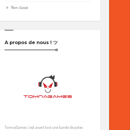
Non classé
A propos de nous ! ツ
TomnaGames c'est avant tout une bande de potes