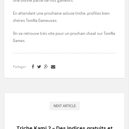
une bonne partie de nos gameurs.
En attendant une prochaine astuce triche, profitez bien
chères TomNa Gameuses.
On se retrouve très vite pour un prochain cheat sur TomNa
Games.
Partager
NEXT ARTICLE
Triche Kami 2 – Des indices gratuits et