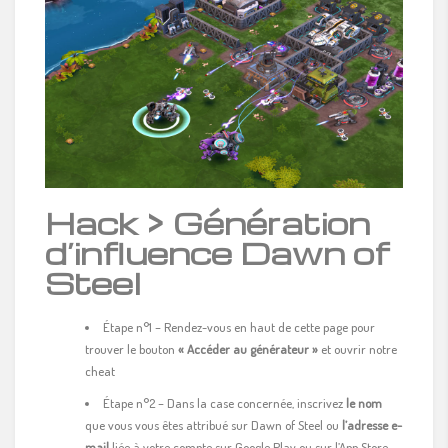
Hack > Génération
d’influence Dawn of
Steel
Étape n°1 – Rendez-vous en haut de cette page pour
trouver le bouton
« Accéder au générateur »
et ouvrir notre
cheat
Étape n°2 – Dans la case concernée, inscrivez
le
nom
que vous vous êtes attribué sur Dawn of Steel ou
l’adresse e-
mail
liée à votre compte sur Google Play ou sur l’App Store.